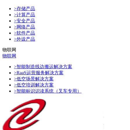
>存储产品
>计算产品
>安全产品
>网络产品
>软件产品
>外设产品
物联网
物联网
>智能制造线边搬运解决方案
>RaaS运营服务解决方案
>低空场景解决方案
>低空培训解决方案
>智能标识识读系统（叉车专用）