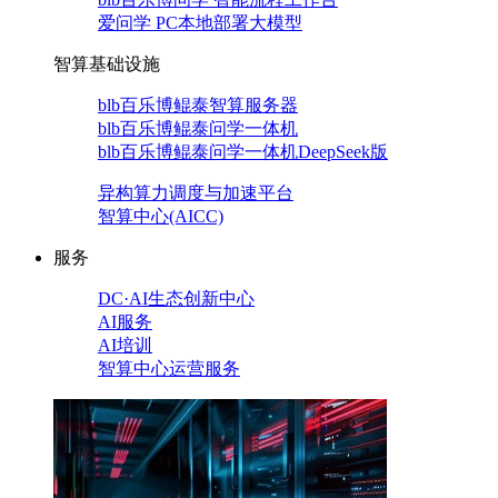
爱问学 PC本地部署大模型
智算基础设施
blb百乐博鲲泰智算服务器
blb百乐博鲲泰问学一体机
blb百乐博鲲泰问学一体机DeepSeek版
异构算力调度与加速平台
智算中心(AICC)
服务
DC·AI生态创新中心
AI服务
AI培训
智算中心运营服务