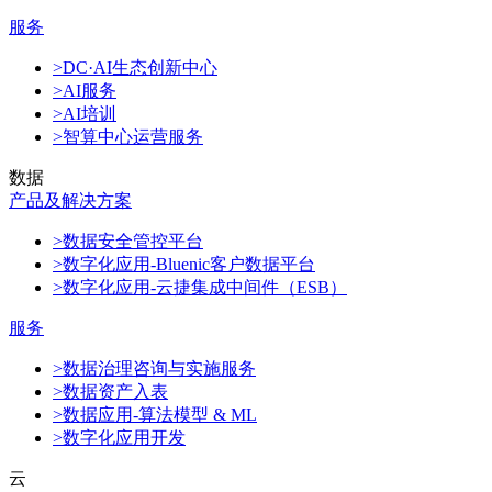
服务
>DC·AI生态创新中心
>AI服务
>AI培训
>智算中心运营服务
数据
产品及解决方案
>数据安全管控平台
>数字化应用-Bluenic客户数据平台
>数字化应用-云捷集成中间件（ESB）
服务
>数据治理咨询与实施服务
>数据资产入表
>数据应用-算法模型 & ML
>数字化应用开发
云